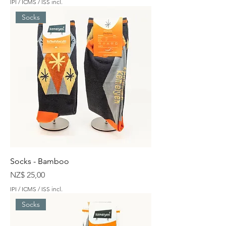
IPI / ICMS / ISS incl.
Socks
Socks - Bamboo
Preço
NZ$ 25,00
IPI / ICMS / ISS incl.
Socks