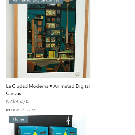
Animated Digital Canvas
La Ciudad Moderna • Animated Digital
Canvas
Preço
NZ$ 450,00
IPI / ICMS / ISS incl.
Home