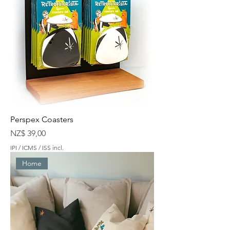
Perspex Coasters
Preço
NZ$ 39,00
IPI / ICMS / ISS incl.
Home