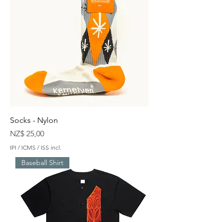
Socks - Nylon
Preço
NZ$ 25,00
IPI / ICMS / ISS incl.
Baseball Shirt