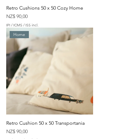
Retro Cushions 50 x 50 Cozy Home
Preço
NZ$ 90,00
IPI / ICMS / ISS incl.
Home
Retro Cushion 50 x 50 Transportania
Preço
NZ$ 90,00