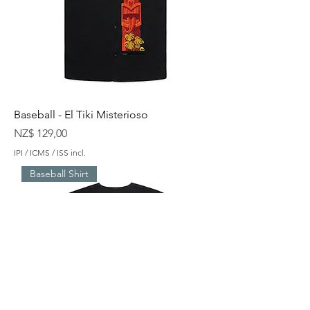
Baseball - El Tiki Misterioso
Preço
NZ$ 129,00
IPI / ICMS / ISS incl.
Baseball Shirt