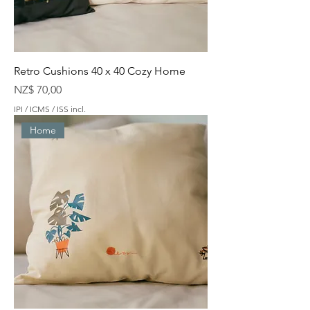
Retro Cushions 40 x 40 Cozy Home
Preço
NZ$ 70,00
IPI / ICMS / ISS incl.
Home