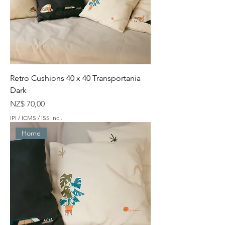
Retro Cushions 40 x 40 Transportania
Dark
Preço
NZ$ 70,00
IPI / ICMS / ISS incl.
Home