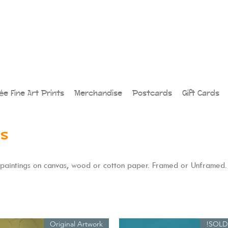
lée Fine Art Prints
Merchandise
Postcards
Gift Cards
gs
paintings on canvas, wood or cotton paper. Framed or Unframed.
Original Artwork
SOLD!