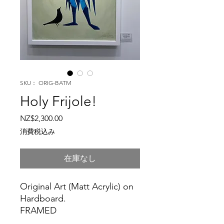
SKU： ORIG-BATM
Holy Frijole!
価
NZ$2,300.00
格
消費税込み
在庫なし
Original Art (Matt Acrylic) on
Hardboard.
FRAMED